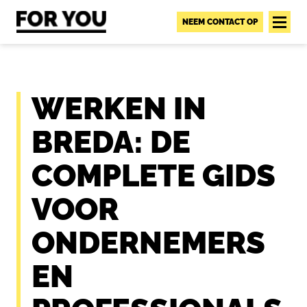
S
k
NEEM CONTACT OP
i
p
t
o
WERKEN IN
c
o
BREDA: DE
n
t
COMPLETE GIDS
e
n
VOOR
t
ONDERNEMERS
EN